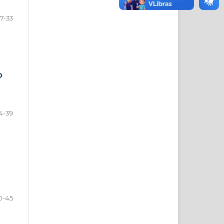
7-33
O
4-39
0-45