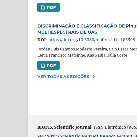
PDF
DISCRIMINAÇÃO E CLASSIFICAÇÃO DE Pin
MULTIESPECTRAIS DE UAS
DOI:
https://doi.org/10.5380/biofix.v11i1.105508
Jordan Luis Campos Modesto Pereira, Caio Cesar Mora
Lénia Francisco Matsinhe, Ana Paula Dalla Corte
PDF
VER TODAS AS EDIÇÕES
BIOFIX Scientific Journal
. ISSN Eletrônico (
e-I
SJIF 2017 (
Scientific Journal Impact Factor
):
4