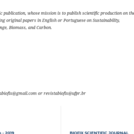
c publication, whose mission is to publish scientific production on th
ng original papers in English or Portuguese on Sustainability,
ange, Biomass, and Carbon.
istabiofix@gmail.com or revistabiofix@ufpr.br
 - 2019
BIOFIX SCIENTIFIC JOURNAL