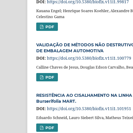
DOI:
https://doi.org/10.5380/biofix.v11i1.99817
Kauana Engel; Henrique Soares Koehler, Alexandre B
Celestino Gama
PDF
VALIDAÇÃO DE MÉTODOS NÃO DESTRUTIV
DE EMBALAGEM AUTOMOTIVA
DOI:
https://doi.org/10.5380/biofix.v11i1.100779
Calline Chaves de Jesus, Douglas Edson Carvalho, Bea
PDF
RESISTÊNCIA AO CISALHAMENTO NA LINHA 
Burserifolia MART.
DOI:
https://doi.org/10.5380/biofix.v11i1.101951
Eduardo Schneid, Lauro Siebert Silva, Matheus Teixeir
PDF