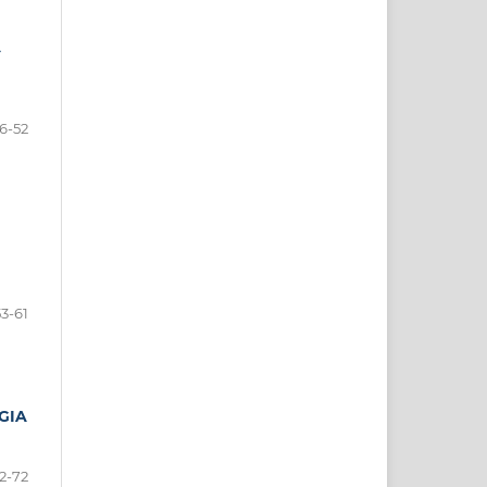
A
6-52
53-61
GIA
2-72