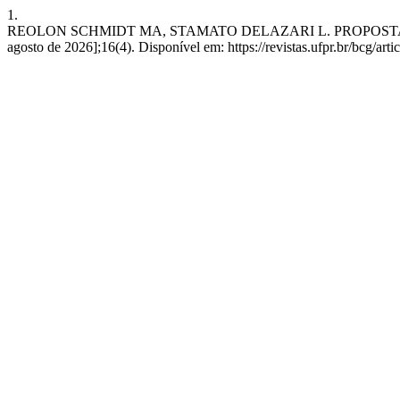
1.
REOLON SCHMIDT MA, STAMATO DELAZARI L. PROPOSTA DE M
agosto de 2026];16(4). Disponível em: https://revistas.ufpr.br/bcg/art