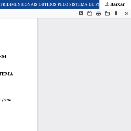
Baixar
ANÁLISE GEODÉSICA DE DEFORMAÇÕES DA CROSTA EM REGIÕES DE GRANDES BARRAGENS A PARTIR DE DESLOCAMENTOS TRIDIMENSIONAIS OBTIDOS PELO SISTEMA DE POSICIONAMENTO GLOBAL