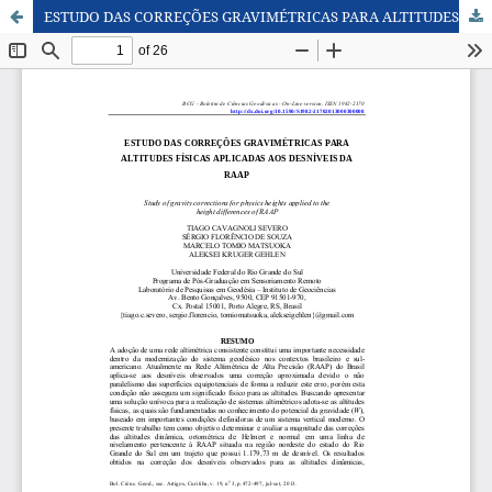
ESTUDO DAS CORREÇÕES GRAVIMÉTRICAS PARA ALTITUDES FÍSICAS APLICADAS AOS DESNÍVEIS DA RAAP