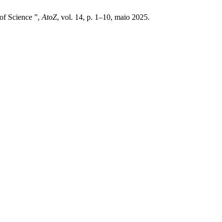
of Science ”,
AtoZ
, vol. 14, p. 1–10, maio 2025.