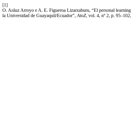
[1]
O. Aráuz Arroyo e A. E. Figueroa Lizarzaburu, “El personal learning 
la Universidad de Guayaquil/Ecuador”,
AtoZ
, vol. 4, nº 2, p. 95–102