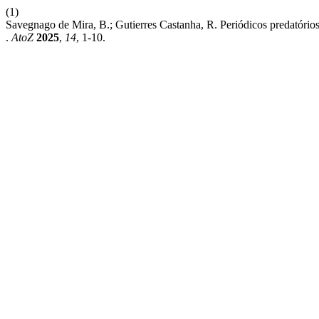
(1)
Savegnago de Mira, B.; Gutierres Castanha, R. Periódicos predatór
.
AtoZ
2025
,
14
, 1-10.