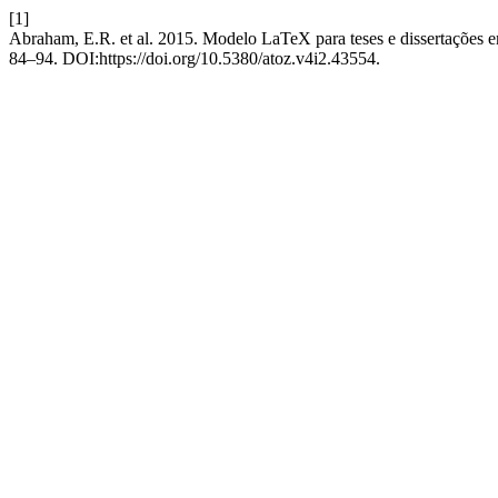
[1]
Abraham, E.R. et al. 2015. Modelo LaTeX para teses e dissertações 
84–94. DOI:https://doi.org/10.5380/atoz.v4i2.43554.