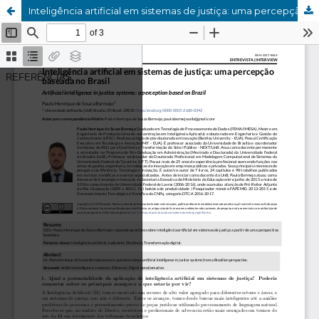
Inteligência artificial em sistemas de justiça: uma percepção baseada no Brasil