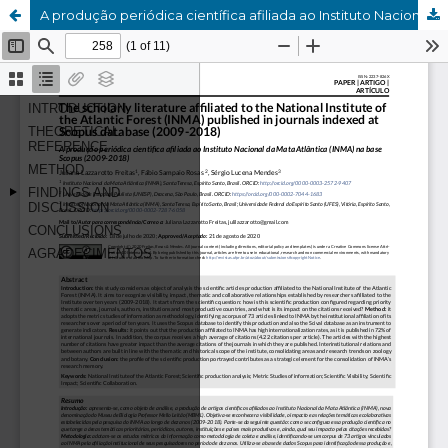
A produção periódica científica afiliada ao Instituto Nacional da Mata Atlântica (INMA) na base de dados Scopus (2009-2018)