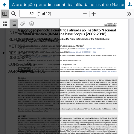
A produção periódica científica afiliada ao Instituto Nacional da Mata Atlântica (INMA) na base de dados Scopus (2009-2018)