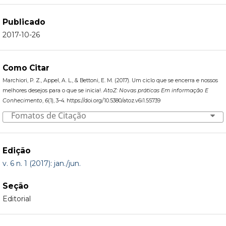
Publicado
2017-10-26
Como Citar
Marchiori, P. Z., Appel, A. L., & Bettoni, E. M. (2017). Um ciclo que se encerra e nossos
melhores desejos para o que se inicia!.
AtoZ: Novas práticas Em informação E
Conhecimento
,
6
(1), 3–4. https://doi.org/10.5380/atoz.v6i1.55739
Fomatos de Citação
Edição
v. 6 n. 1 (2017): jan./jun.
Seção
Editorial