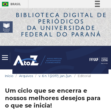
BRASIL
Simplifique!
BIBLIOTECA DIGITAL
DE
PERIÓDICOS
Comunica BR
DA UNIVERSIDADE
Participe
FEDERAL DO PARANÁ
Acesso à informação
Legislação
Canais
Início
/
Arquivos
/
v. 6 n. 1 (2017): jan./jun.
/
Editorial
Um ciclo que se encerra e
nossos melhores desejos para
o que se inicia!