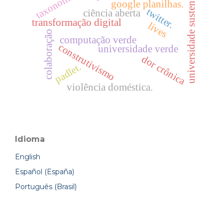
universidade sustentável
taxonomia.
google planilhas.
twitter.
ciência aberta
transformação digital
lives
colaboração
computação verde
construtivismo
universidade verde
dor crônica
padlet.
violência doméstica.
Idioma
English
Español (España)
Português (Brasil)