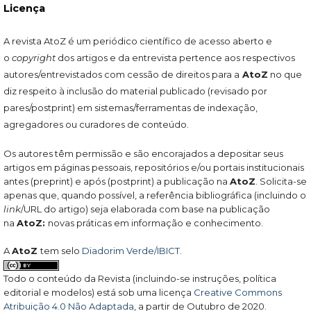
Licença
A revista AtoZ é um periódico científico de acesso aberto e
o
copyright
dos artigos e da entrevista pertence aos respectivos
autores/entrevistados com cessão de direitos para a
AtoZ
no que
diz respeito à inclusão do material publicado (revisado por
pares/postprint) em sistemas/ferramentas de indexação,
agregadores ou curadores de conteúdo.
Os autores têm permissão e são encorajados a depositar seus
artigos em páginas pessoais, repositórios e/ou portais institucionais
antes (preprint) e após (postprint) a publicação na
AtoZ
. Solicita-se
apenas que, quando possível, a referência bibliográfica (incluindo o
link
/URL do artigo) seja elaborada com base na publicação
na
AtoZ:
novas práticas em informação e conhecimento.
A
AtoZ
tem selo
Diadorim Verde/IBICT
.
Todo o conteúdo da Revista (incluindo-se instruções, política
editorial e modelos) está sob uma licença
Creative Commons
Atribuição 4.0 Não Adaptada
, a partir de Outubro de 2020.