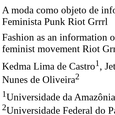
A moda como objeto de inf
Feminista Punk Riot Grrrl
Fashion as an information o
feminist movement Riot Grr
1
Kedma Lima de Castro
, J
2
Nunes de Oliveira
1
Universidade da Amazôni
2
Universidade Federal do P