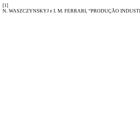
[1]
N. WASZCZYNSKYJ e I. M. FERRARI, “PRODUÇÃO INDUS