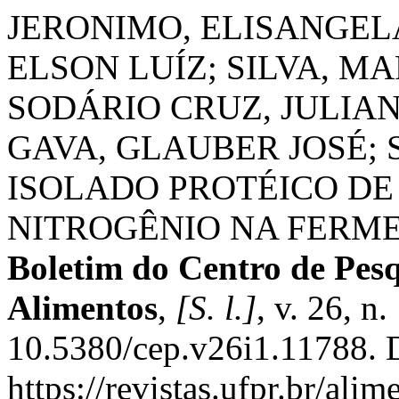
JERONIMO, ELISANGEL
ELSON LUÍZ; SILVA, M
SODÁRIO CRUZ, JULIAN
GAVA, GLAUBER JOSÉ; 
ISOLADO PROTÉICO DE
NITROGÊNIO NA FERM
Boletim do Centro de Pes
Alimentos
,
[S. l.]
, v. 26, n
10.5380/cep.v26i1.11788. 
https://revistas.ufpr.br/ali