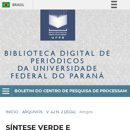
BRASIL
Simplifique!
Comunica BR
Participe
Acesso à informação
Legislação
BIBLIOTECA DIGITAL
DE
Canais
PERIÓDICOS
DA UNIVERSIDADE
FEDERAL DO PARANÁ
BOLETIM DO CENTRO DE PESQUISA DE PROCESSAMENTO DE ALIMENTOS
INÍCIO
/
ARQUIVOS
/
V. 42 N. 2 (2024)
/
Artigos
SÍNTESE VERDE E