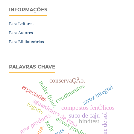
INFORMAÇÕES
Para Leitores
Para Autores
Para Bibliotecários
PALAVRAS-CHAVE
conservaÇÃo.
maize flour.
condimentos
arroz integral
especiarias
aguardentes de cana
iogurte
compostos fenÓlicos
new products
suco de caju
carne de sol
novos produtos
bindtest
kefir
textura.