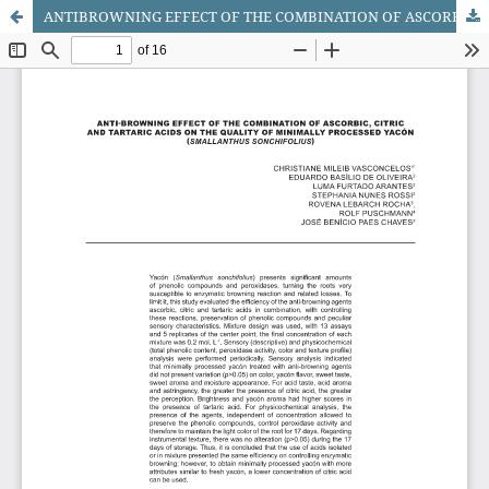
ANTIBROWNING EFFECT OF THE COMBINATION OF ASCORBIC, CITRIC AND TARTARIC ACIDS ON QUALITY OF MINIMALLY PROCESSED YACON (Smallanthus sonchifolius)