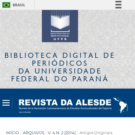
BRASIL
Simplifique!
Comunica BR
Participe
Acesso à informação
Legislação
BIBLIOTECA DIGITAL
DE
Canais
PERIÓDICOS
DA UNIVERSIDADE
FEDERAL DO PARANÁ
INÍCIO
/
ARQUIVOS
/
V. 4 N. 2 (2014)
/
Artigos Originais