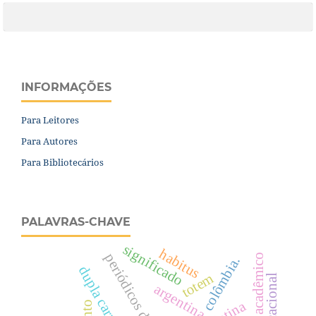
INFORMAÇÕES
Para Leitores
Para Autores
Para Bibliotecários
PALAVRAS-CHAVE
significado
habitus
colômbia.
dupla carreira
totem
argentina