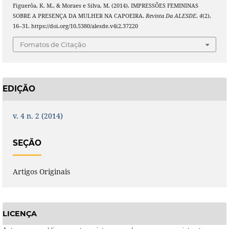
Figuerôa, K. M., & Moraes e Silva, M. (2014). IMPRESSÕES FEMININAS
SOBRE A PRESENÇA DA MULHER NA CAPOEIRA.
Revista Da ALESDE
,
4
(2),
16–31. https://doi.org/10.5380/alesde.v4i2.37220
Fomatos de Citação
EDIÇÃO
v. 4 n. 2 (2014)
SEÇÃO
Artigos Originais
LICENÇA