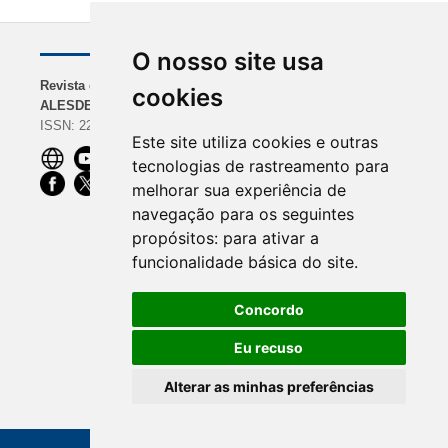
O nosso site usa
Revista da
NAVEGAÇÃO
INDEXADORES
cookies
ALESDE
Sobre a Revista
BASE | Google Scholar
ISSN: 2238-0000
Diretrizes para
| REDIB
Este site utiliza cookies e outras
Autores
ROAD | Dimensions |
tecnologias de rastreamento para
Equipe Editorial
CiteFactor
melhorar sua experiência de
OpenAIRE |
navegação para os seguintes
ScienceOpen | Ibict
propósitos:
para ativar a
funcionalidade básica do site
.
Concordo
Eu recuso
Alterar as minhas preferências