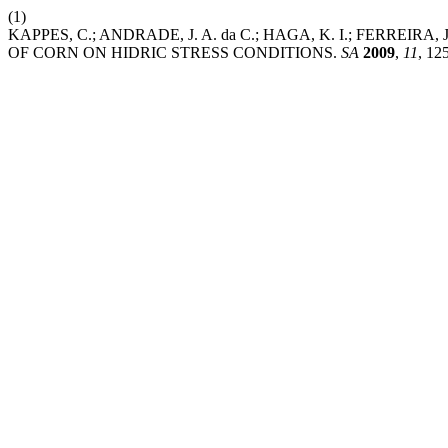
(1)
KAPPES, C.; ANDRADE, J. A. da C.; HAGA, K. I.; FERREI
OF CORN ON HIDRIC STRESS CONDITIONS.
SA
2009
,
11
, 12