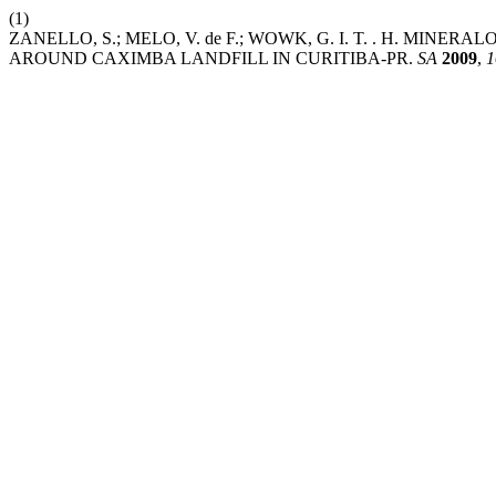
(1)
ZANELLO, S.; MELO, V. de F.; WOWK, G. I. T. . H. MI
AROUND CAXIMBA LANDFILL IN CURITIBA-PR.
SA
2009
,
1