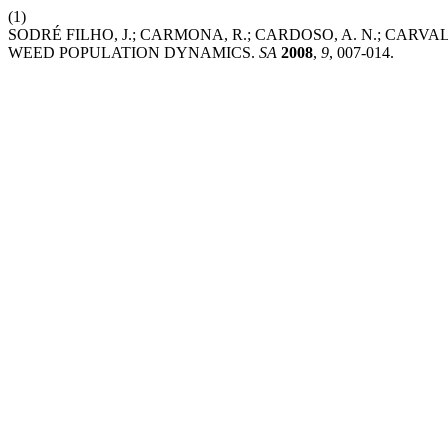
(1)
SODRÉ FILHO, J.; CARMONA, R.; CARDOSO, A. N.; CARV
WEED POPULATION DYNAMICS.
SA
2008
,
9
, 007-014.