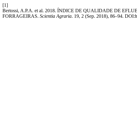
[1]
Bertossi, A.P.A. et al. 2018. ÍNDICE DE QUALIDADE 
FORRAGEIRAS.
Scientia Agraria
. 19, 2 (Sep. 2018), 86–94. DOI:h