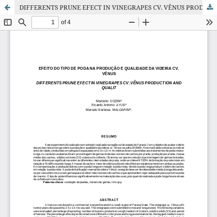
DIFFERENTS PRUNE EFECT IN VINEGRAPES CV. VÊNUS PRODUCTION AND QUALIT