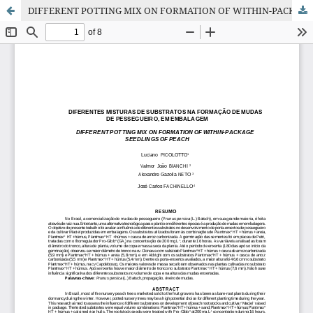
DIFFERENT POTTING MIX ON FORMATION OF WITHIN-PACKAGE SEEDLINGS OF PEACH