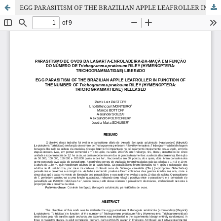
EGG PARASITISM OF THE BRAZILIAN APPLE LEAFROLLER IN FUNCTION OF THE NUMBER OF Trichogramma pretiosum RILEY (HYMENOPTERA: TRICHOGRAMMATIDAE) RELEASED