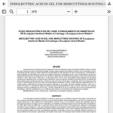
INDOLBUTYRIC ACID IN GEL FOR MINICUTTINGS ROOTING OF Eucalyptus benthamii Maiden & Cambage x Eucalyptus dunnii Maiden