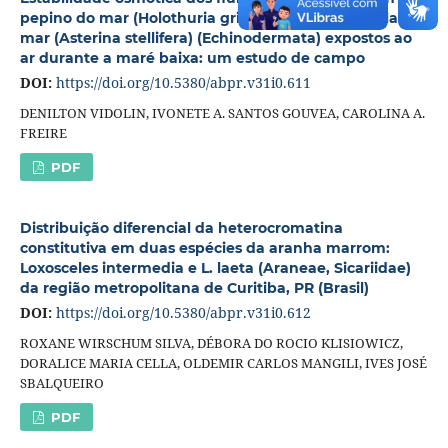
pepino do mar (Holothuria grisea) e de uma estrela-do-
mar (Asterina stellifera) (Echinodermata) expostos ao
ar durante a maré baixa: um estudo de campo
DOI:
https://doi.org/10.5380/abpr.v31i0.611
DENILTON VIDOLIN, IVONETE A. SANTOS GOUVEA, CAROLINA A.
FREIRE
PDF
Distribuição diferencial da heterocromatina
constitutiva em duas espécies da aranha marrom:
Loxosceles intermedia e L. laeta (Araneae, Sicariidae)
da região metropolitana de Curitiba, PR (Brasil)
DOI:
https://doi.org/10.5380/abpr.v31i0.612
ROXANE WIRSCHUM SILVA, DÉBORA DO ROCIO KLISIOWICZ,
DORALICE MARIA CELLA, OLDEMIR CARLOS MANGILI, IVES JOSÉ
SBALQUEIRO
PDF