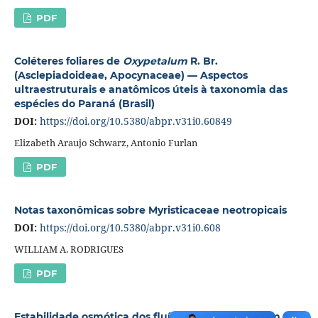
PDF
Coléteres foliares de
Oxypetalum
R. Br.
(Asclepiadoideae, Apocynaceae) — Aspectos
ultraestruturais e anatômicos úteis à taxonomia das
espécies do Paraná (Brasil)
DOI:
https://doi.org/10.5380/abpr.v31i0.60849
Elizabeth Araujo Schwarz, Antonio Furlan
PDF
Notas taxonômicas sobre Myristicaceae neotropicais
DOI:
https://doi.org/10.5380/abpr.v31i0.608
WILLIAM A. RODRIGUES
PDF
Estabilidade osmótica dos fluídos celômicos de um