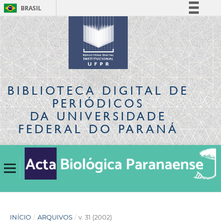
BRASIL
Simplifique!
Comunica BR
Participe
Acesso à informação
Legislação
BIBLIOTECA DIGITAL
DE
Canais
PERIÓDICOS
DA UNIVERSIDADE
FEDERAL DO PARANÁ
INÍCIO
/
ARQUIVOS
/
v. 31 (2002)