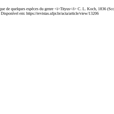
ue de quelques espèces du genre <i>Tityus</i> C. L. Koch, 1836 (Scor
Disponível em: https://revistas.ufpr.br/acta/article/view/13206