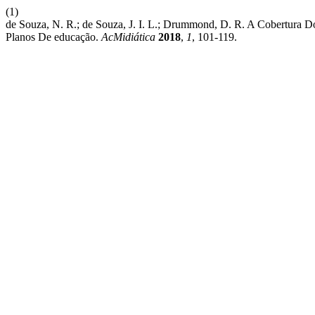
(1)
de Souza, N. R.; de Souza, J. I. L.; Drummond, D. R. A Cobertura
Planos De educação.
AcMidiática
2018
,
1
, 101-119.