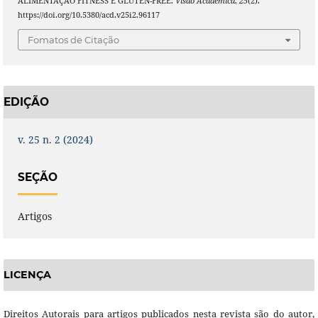
ALIMENTAÇÃO FITNESS E GLÚTEN-FREE.
Visão Acadêmica
,
25
(2).
https://doi.org/10.5380/acd.v25i2.96117
Fomatos de Citação
EDIÇÃO
v. 25 n. 2 (2024)
SEÇÃO
Artigos
LICENÇA
Direitos Autorais para artigos publicados nesta revista são do autor,