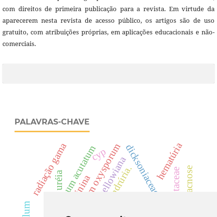
com direitos de primeira publicação para a revista. Em virtude da
aparecerem nesta revista de acesso público, os artigos são de uso
gratuito, com atribuições próprias, em aplicações educacionais e não-
comerciais.
PALAVRAS-CHAVE
hematúria
radiação gama
fusarium oxysporum
dicksoniaceae
colletotrichum acutatum
cyp
dicksonia sellowiana
cilindrúria.
antracnose
rutaceae
uréia
creatinina
cylindrocladium
antraquinonas.