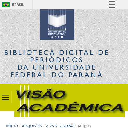
BRASIL
Simplifique!
Comunica BR
Participe
Acesso à informação
Legislação
BIBLIOTECA DIGITAL
DE
Canais
PERIÓDICOS
DA UNIVERSIDADE
FEDERAL DO PARANÁ
INÍCIO
/
ARQUIVOS
/
V. 25 N. 2 (2024)
/
Artigos