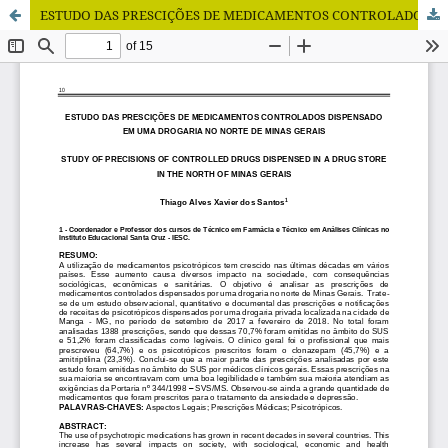
ESTUDO DAS PRESCIÇÕES DE MEDICAMENTOS CONTROLADOS DISPENSADO EM UMA DROGARIA NO NORTE DE MINAS GERAIS