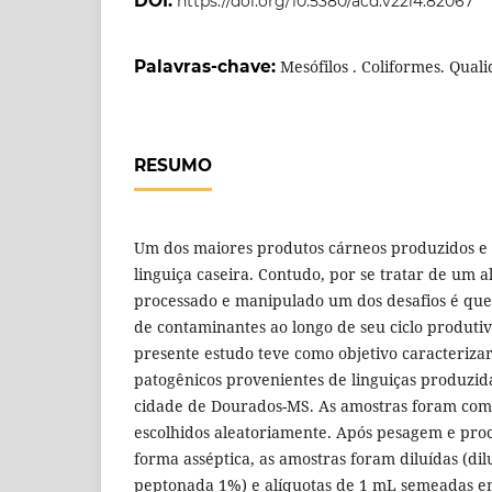
DOI:
https://doi.org/10.5380/acd.v22i4.82067
Palavras-chave:
Mesófilos . Coliformes. Quali
RESUMO
Um dos maiores produtos cárneos produzidos e 
linguiça caseira. Contudo, por se tratar de um 
processado e manipulado um dos desafios é que 
de contaminantes ao longo de seu ciclo produtiv
presente estudo teve como objetivo caracterizar
patogênicos provenientes de linguiças produzi
cidade de Dourados-MS. As amostras foram com
escolhidos aleatoriamente. Após pesagem e pro
forma asséptica, as amostras foram diluídas (di
peptonada 1%) e alíquotas de 1 mL semeadas em