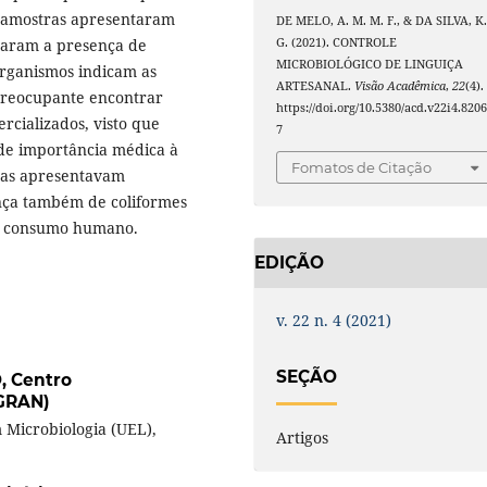
 as amostras apresentaram
DE MELO, A. M. M. F., & DA SILVA, K
G. (2021). CONTROLE
taram a presença de
MICROBIOLÓGICO DE LINGUIÇA
organismos indicam as
ARTESANAL.
Visão Acadêmica
,
22
(4).
 preocupante encontrar
https://doi.org/10.5380/acd.v22i4.820
rcializados, visto que
7
de importância médica à
Fomatos de Citação
das apresentavam
ença também de coliformes
ra consumo humano.
EDIÇÃO
v. 22 n. 4 (2021)
SEÇÃO
O,
Centro
IGRAN)
 Microbiologia (UEL),
Artigos