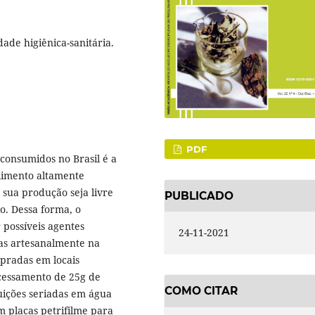
dade higiênica-sanitária.
PDF
consumidos no Brasil é a
alimento altamente
sua produção seja livre
PUBLICADO
o. Dessa forma, o
 possíveis agentes
24-11-2021
das artesanalmente na
pradas em locais
cessamento de 25g de
COMO CITAR
luições seriadas em água
 placas petrifilme para