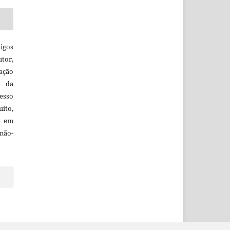
igos
utor,
ação
e da
esso
uito,
, em
não-