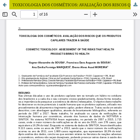
TOXICOLOGIA DOS COSMÉTICOS: AVALIAÇÃO DOS RISCOS QUE OS PRODUTOS CAPILARES TRAZEM À SAÚDE