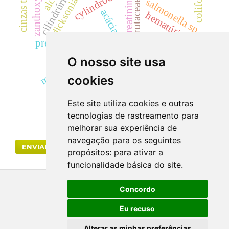
zanthoxylum
cinzas totais
dicksoniaceae
cilindrúria.
creatinina
salmonella sp
rutaceae
acácias
hematúria
predição de interações moleculares
uréia
mata atlântica.
landrace
eficácia
segurança
O nosso site usa
samambaia
antracnose
cookies
bignoniaceae
cyp
toxicidade.
Este site utiliza cookies e outras
tecnologias de rastreamento para
melhorar sua experiência de
navegação para os seguintes
ENVIAR SUBMISSÃO
propósitos:
para ativar a
funcionalidade básica do site
.
Concordo
Eu recuso
Alterar as minhas preferências