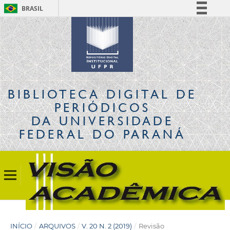
BRASIL
Simplifique!
Comunica BR
Participe
Acesso à informação
Legislação
BIBLIOTECA DIGITAL
DE
Canais
PERIÓDICOS
DA UNIVERSIDADE
FEDERAL DO PARANÁ
INÍCIO
/
ARQUIVOS
/
V. 20 N. 2 (2019)
/
Revisão