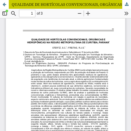
QUALIDADE DE HORTÍCOLAS CONVENCIONAIS, ORGÂNICAS E HIDROPÔNICAS NA REGIÃO METROPOLITANA DE CURITIBA, PARANÁ.