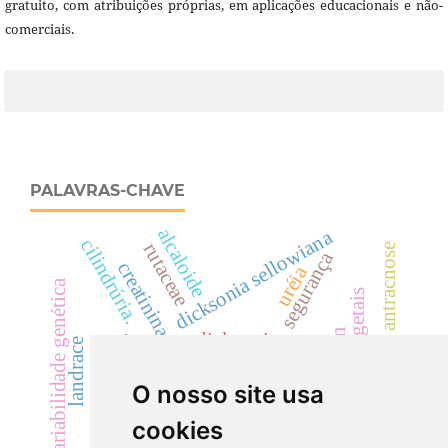
gratuito, com atribuições próprias, em aplicações educacionais e não-
comerciais.
PALAVRAS-CHAVE
alcaloide
dicksonia sellowiana
cilindrúria.
rutaceae
antracnose
segurança
creatinina
uréia
variabilidade genética
drogas vegetais
acácias
cylindrocladium
dicksoniaceae
landrace
eficácia
salmonella sp
colletotrichum acutatum
O nosso site usa
hematúria
cyp
cookies
descontaminação