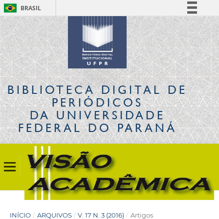
BRASIL
Simplifique!
Comunica BR
Participe
Acesso à informação
Legislação
BIBLIOTECA DIGITAL
DE
Canais
PERIÓDICOS
DA UNIVERSIDADE
FEDERAL DO PARANÁ
INÍCIO
/
ARQUIVOS
/
V. 17 N. 3 (2016)
/
Artigos