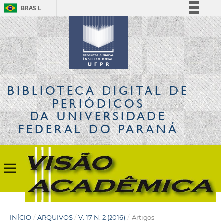
BRASIL
Simplifique!
Comunica BR
Participe
Acesso à informação
Legislação
BIBLIOTECA DIGITAL
DE
Canais
PERIÓDICOS
DA UNIVERSIDADE
FEDERAL DO PARANÁ
INÍCIO
/
ARQUIVOS
/
V. 17 N. 2 (2016)
/
Artigos