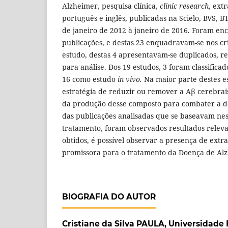
Alzheimer, pesquisa clínica,
clinic research
, ext
português e inglês, publicadas na Scielo, BVS,
de
janeiro de 2012 à janeiro de 2016. Foram en
publicações, e destas 23 enquadravam-se nos cri
estudo, destas 4 apresentavam-se duplicados, r
para análise. Dos 19 estudos, 3 foram classificad
16 como estudo
in vivo.
Na maior parte destes es
estratégia de reduzir ou remover a Aβ cerebrais
da produção desse composto para combater a d
das publicações analisadas que se baseavam nes
tratamento, foram observados resultados relev
obtidos, é possível observar a presença de extr
promissora para o tratamento da Doença de Al
BIOGRAFIA DO AUTOR
Cristiane da Silva PAULA,
Universidade 