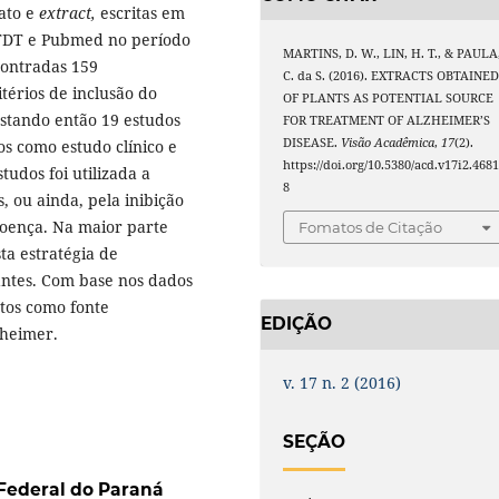
rato e
extract,
escritas em
 BTDT e Pubmed no período
MARTINS, D. W., LIN, H. T., & PAULA
contradas 159
C. da S. (2016). EXTRACTS OBTAINE
térios de inclusão do
OF PLANTS AS POTENTIAL SOURCE
estando então 19 estudos
FOR TREATMENT OF ALZHEIMER’S
DISEASE.
Visão Acadêmica
,
17
(2).
os como estudo clínico e
https://doi.org/10.5380/acd.v17i2.468
tudos foi utilizada a
8
, ou ainda, pela inibição
oença. Na maior parte
Fomatos de Citação
ta estratégia de
antes. Com base nos dados
atos como fonte
EDIÇÃO
zheimer.
v. 17 n. 2 (2016)
SEÇÃO
Federal do Paraná