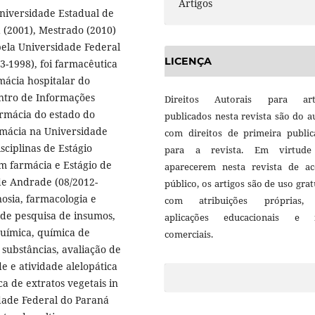
Artigos
niversidade Estadual de
 (2001), Mestrado (2010)
pela Universidade Federal
LICENÇA
-1998), foi farmacêutica
mácia hospitalar do
entro de Informações
Direitos Autorais para art
rmácia do estado do
publicados nesta revista são do a
rmácia na Universidade
com direitos de primeira public
sciplinas de Estágio
para a revista. Em virtud
m farmácia e Estágio de
aparecerem nesta revista de ac
de Andrade (08/2012-
público, os artigos são de uso grat
osia, farmacologia e
com atribuições próprias
 de pesquisa de insumos,
aplicações educacionais e 
química, química de
comerciais.
 substâncias, avaliação de
de e atividade alelopática
ca de extratos vegetais in
dade Federal do Paraná