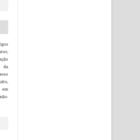
igos
utor,
ação
e da
esso
uito,
, em
não-