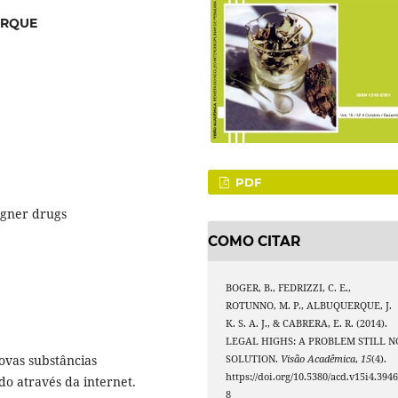
UERQUE
PDF
igner drugs
COMO CITAR
BOGER, B., FEDRIZZI, C. E.,
ROTUNNO, M. P., ALBUQUERQUE, J.
K. S. A. J., & CABRERA, E. R. (2014).
LEGAL HIGHS: A PROBLEM STILL N
ovas substâncias
SOLUTION.
Visão Acadêmica
,
15
(4).
https://doi.org/10.5380/acd.v15i4.394
do através da internet.
8