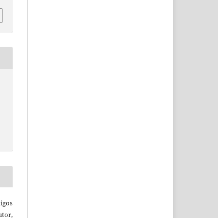
igos
utor,