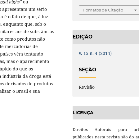
legal highs"
ou
os apresentam um sério
Fomatos de Citação
 é o fato de que, à luz
as, enquanto que, sob o
imilares aos de substâncias
EDIÇÃO
nte como produtos não
de mercadorias de
v. 15 n. 4 (2014)
s países vêm tentando
das, mas o aparecimento
rápido do que os
SEÇÃO
a indústria da droga está
os derivados de produtos
Revisão
lizar o Brasil e sua
LICENÇA
Direitos Autorais para art
publicados nesta revista são do a