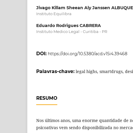
Jivago Killam Sheean Aly Janssen ALBUQ
Instituto Equilibra
Eduardo Rodrigues CABRERA
Instituto Medico Legal - Curitiba - PR
DOI:
https://doi.org/10.5380/acd.v15i4.39468
Palavras-chave:
legal highs, smartdrugs, des
RESUMO
Nos últimos anos, uma enorme quantidade de n
psicoativas vem sendo disponibilizada no merca