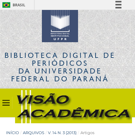
BRASIL
Simplifique!
Comunica BR
Participe
Acesso à informação
Legislação
BIBLIOTECA DIGITAL
DE
Canais
PERIÓDICOS
DA UNIVERSIDADE
FEDERAL DO PARANÁ
INÍCIO
/
ARQUIVOS
/
V. 14 N. 3 (2013)
/
Artigos