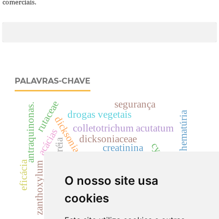
comerciais.
PALAVRAS-CHAVE
rutaceae
segurança
antraquinonas.
drogas vegetais
hematúria
dicksonia sellowiana
colletotrichum acutatum
acácias
dicksoniaceae
uréia
cyp
creatinina
landrace
fusarium oxysporum
cylindrocladium
eficácia
zanthoxylum
antracnose
radiação gama
O nosso site usa
cilindrúria.
cookies
toxicidade.