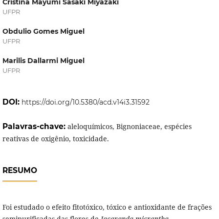
Cristina Mayumi Sasaki Miyazaki
UFPR
Obdulio Gomes Miguel
UFPR
Marilis Dallarmi Miguel
UFPR
DOI:
https://doi.org/10.5380/acd.v14i3.31592
Palavras-chave:
aleloquímicos, Bignoniaceae, espécies
reativas de oxigênio, toxicidade.
RESUMO
Foi estudado o efeito fitotóxico, tóxico e antioxidante de frações
semipurificadas das flores de
Jacaranda micrantha