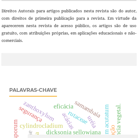
Direitos Autorais para artigos publicados nesta revista são do autor,
com direitos de primeira publicação para a revista. Em virtude da
aparecerem nesta revista de acesso público, os artigos são de uso
gratuito, com atribuições próprias, em aplicações educacionais e não-
comerciais.
PALAVRAS-CHAVE
samambaia
zanthoxylum
eficácia
resistência vegetal.
segurança
colletotrichum acutatum
rutaceae
acácias
uréia
cylindrocladium
dicksonia sellowiana
creatinina