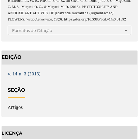
Hildebrandt, W. B., Hirota, B. C. K., da Silva, C. B., Dias, J. de F. G., Miyazaki,
C. M. S., Miguel, O. G., & Miguel, M. D. (2013). PHYTOTOXICITY AND
ANTIOXIDANT ACTIVITY OF Jacaranda micrantha (Bignoniaceae)
FLOWERS.
Visão Acadêmica
,
14
(3). https://doi.org/10.5380/acd.v14i3.31592
Fomatos de Citação
EDIÇÃO
v. 14 n. 3 (2013)
SEÇÃO
Artigos
LICENÇA