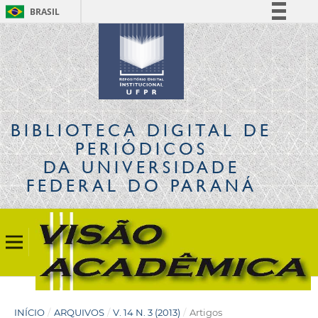
BRASIL
Simplifique!
Comunica BR
Participe
Acesso à informação
Legislação
BIBLIOTECA DIGITAL
DE
Canais
PERIÓDICOS
DA UNIVERSIDADE
FEDERAL DO PARANÁ
INÍCIO
/
ARQUIVOS
/
V. 14 N. 3 (2013)
/
Artigos