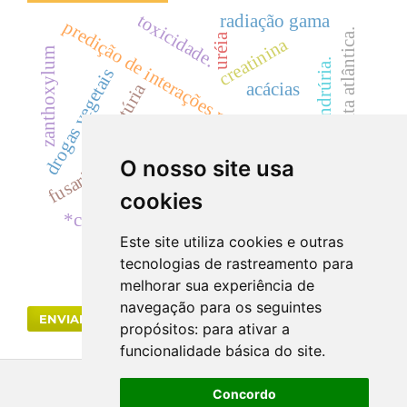
toxicidade.
radiação gama
predição de interações moleculares
mata atlântica.
uréia
creatinina
zanthoxylum
cilindrúria.
drogas vegetais
acácias
hematúria
fusarium oxysporum
dicksoniaceae
samambaia
O nosso site usa
rutaceae
dicksonia sellowiana
cylindrocladium
cookies
cyp
*colletotrichum graminicola*
Este site utiliza cookies e outras
tecnologias de rastreamento para
melhorar sua experiência de
navegação para os seguintes
ENVIAR SUBMISSÃO
propósitos:
para ativar a
funcionalidade básica do site
.
Concordo