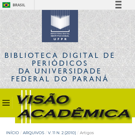
BRASIL
Simplifique!
Comunica BR
Participe
Acesso à informação
Legislação
BIBLIOTECA DIGITAL
DE
Canais
PERIÓDICOS
DA UNIVERSIDADE
FEDERAL DO PARANÁ
INÍCIO
/
ARQUIVOS
/
V. 11 N. 2 (2010)
/
Artigos