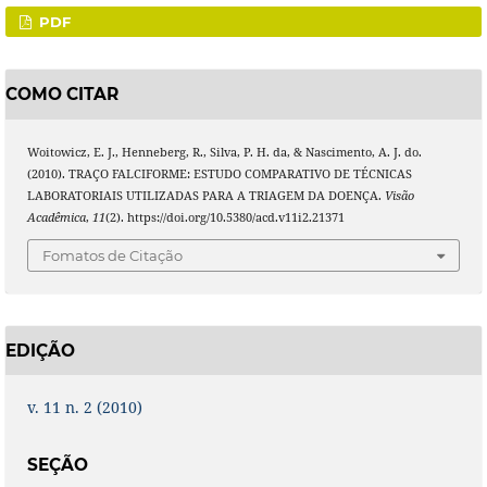
PDF
COMO CITAR
Woitowicz, E. J., Henneberg, R., Silva, P. H. da, & Nascimento, A. J. do.
(2010). TRAÇO FALCIFORME: ESTUDO COMPARATIVO DE TÉCNICAS
LABORATORIAIS UTILIZADAS PARA A TRIAGEM DA DOENÇA.
Visão
Acadêmica
,
11
(2). https://doi.org/10.5380/acd.v11i2.21371
Fomatos de Citação
EDIÇÃO
v. 11 n. 2 (2010)
SEÇÃO