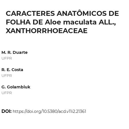
CARACTERES ANATÔMICOS DE
FOLHA DE Aloe maculata ALL.,
XANTHORRHOEACEAE
M. R. Duarte
UFPR
R. E. Costa
UFPR
G. Golambiuk
UFPR
DOI:
https://doi.org/10.5380/acd.v11i2.21361