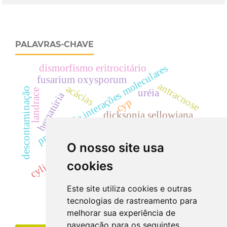
PALAVRAS-CHAVE
dismorfismo eritrocitário
predição de interações moleculares
fusarium oxysporum
antracnose
acácias
descontaminação
landrace
uréia
hematúria
cyp
dicksonia sellowiana
radiação gama
creatinina
rutaceae
dicksoniaceae
cinzas totais
cilindrúria.
salmonella sp
cylindrocladium
O nosso site usa
eficácia
cookies
Este site utiliza cookies e outras
tecnologias de rastreamento para
melhorar sua experiência de
navegação para os seguintes