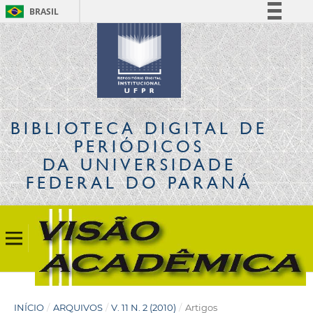
BRASIL
Simplifique!
Comunica BR
Participe
Acesso à informação
Legislação
BIBLIOTECA DIGITAL
DE
Canais
PERIÓDICOS
DA UNIVERSIDADE
FEDERAL DO PARANÁ
INÍCIO
/
ARQUIVOS
/
V. 11 N. 2 (2010)
/
Artigos