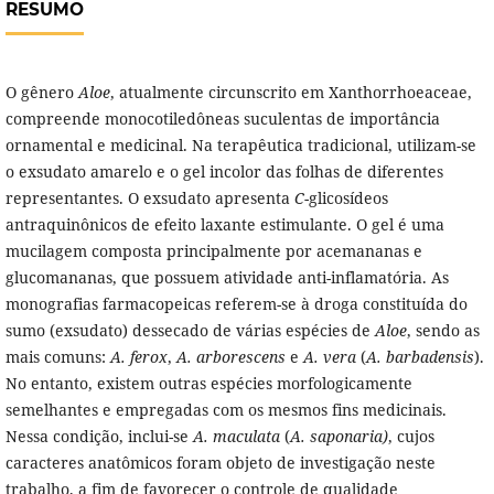
RESUMO
O gênero
Aloe
, atualmente circunscrito em Xanthorrhoeaceae,
compreende monocotiledôneas suculentas de importância
ornamental e medicinal. Na terapêutica tradicional, utilizam-se
o exsudato amarelo e o gel incolor das folhas de diferentes
representantes. O exsudato apresenta
C
-glicosídeos
antraquinônicos de efeito laxante estimulante. O gel é uma
mucilagem composta principalmente por acemananas e
glucomananas, que possuem atividade anti-inflamatória. As
monografias farmacopeicas referem-se à droga constituída do
sumo (exsudato) dessecado de várias espécies de
Aloe
, sendo as
mais comuns:
A. ferox
,
A. arborescens
e
A. vera
(
A. barbadensis
).
No entanto, existem outras espécies morfologicamente
semelhantes e empregadas com os mesmos fins medicinais.
Nessa condição, inclui-se
A.
maculata
(
A. saponaria)
, cujos
caracteres anatômicos foram objeto de investigação neste
trabalho, a fim de favorecer o controle de qualidade