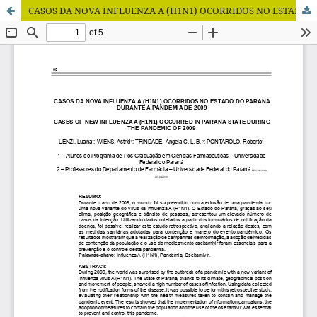
CASOS DA NOVA INFLUENZA A (H1N1) OCORRIDOS NO ESTADO DO PARANÁ DURANTE A PANDEMIA DE 2009