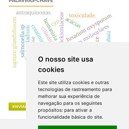
PALAVRAS-CHAVE
antraquinonas.
dicksoniaceae
fusarium oxysporum
toxicidade.
acácias
sapium glandulosum
hematúria
cyp
predição de interações moleculares
creatinina
salmonella sp
cilindrúria.
cylindrocladium
samambaia
antracnose
landrace
rutaceae
O nosso site usa
dicksonia sellowiana
uréia
coliformes
cookies
Este site utiliza cookies e outras
tecnologias de rastreamento para
melhorar sua experiência de
navegação para os seguintes
ENVIAR SUBMISSÃO
propósitos:
para ativar a
funcionalidade básica do site
.