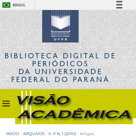
BRASIL
Simplifique!
Comunica BR
Participe
Acesso à informação
Legislação
BIBLIOTECA DIGITAL
DE
Canais
PERIÓDICOS
DA UNIVERSIDADE
FEDERAL DO PARANÁ
INÍCIO
/
ARQUIVOS
/
V. 11 N. 1 (2010)
/
Artigos