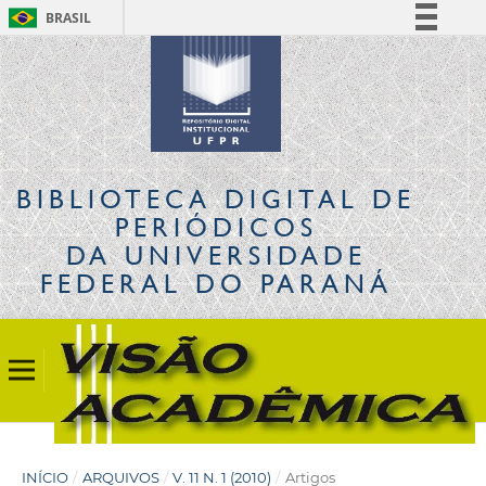
BRASIL
Simplifique!
Comunica BR
Participe
Acesso à informação
Legislação
BIBLIOTECA DIGITAL
DE
Canais
PERIÓDICOS
DA UNIVERSIDADE
FEDERAL DO PARANÁ
INÍCIO
/
ARQUIVOS
/
V. 11 N. 1 (2010)
/
Artigos