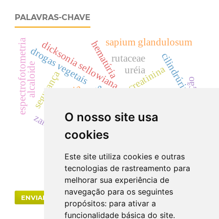
PALAVRAS-CHAVE
sapium glandulosum
espectrofotometria
dicksonia sellowiana
hematúria
drogas vegetais
cilindrúria.
rutaceae
alcaloide
creatinina
uréia
segurança
descontaminação
dicksoniaceae
eficácia
cylindrocladium
radiação gama
acácias
coliformes
landrace
O nosso site usa
mata atlântica.
zanthoxylum
cyp
cookies
Este site utiliza cookies e outras
tecnologias de rastreamento para
melhorar sua experiência de
navegação para os seguintes
ENVIAR SUBMISSÃO
propósitos:
para ativar a
funcionalidade básica do site
.