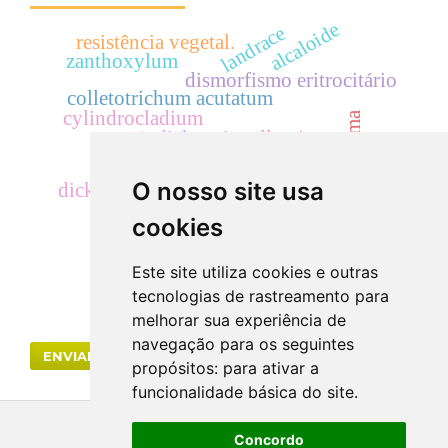
alcaloide
landrace
resistência vegetal.
zanthoxylum
dismorfismo eritrocitário
colletotrichum acutatum
cylindrocladium
radiação gama
dicksonia sellowiana
uréia
cyp
cilindrúria.
acácias
eficácia
creatinina
O nosso site usa
dicksoniaceae
hematúria
rutaceae
segurança
cookies
Este site utiliza cookies e outras
tecnologias de rastreamento para
melhorar sua experiência de
navegação para os seguintes
ENVIAR SUBMISSÃO
propósitos:
para ativar a
funcionalidade básica do site
.
Concordo