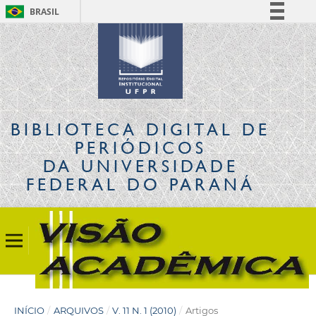
BRASIL
Simplifique!
Comunica BR
Participe
Acesso à informação
Legislação
BIBLIOTECA DIGITAL
DE
Canais
PERIÓDICOS
DA UNIVERSIDADE
FEDERAL DO PARANÁ
INÍCIO
/
ARQUIVOS
/
V. 11 N. 1 (2010)
/
Artigos