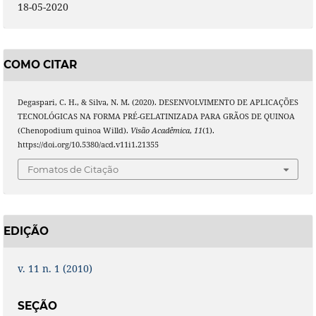
18-05-2020
COMO CITAR
Degaspari, C. H., & Silva, N. M. (2020). DESENVOLVIMENTO DE APLICAÇÕES
TECNOLÓGICAS NA FORMA PRÉ-GELATINIZADA PARA GRÃOS DE QUINOA
(Chenopodium quinoa Willd).
Visão Acadêmica
,
11
(1).
https://doi.org/10.5380/acd.v11i1.21355
Fomatos de Citação
EDIÇÃO
v. 11 n. 1 (2010)
SEÇÃO