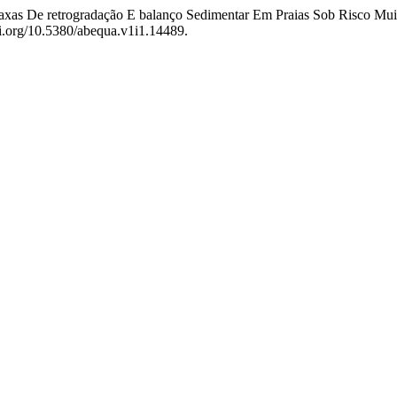
Taxas De retrogradação E balanço Sedimentar Em Praias Sob Risco Mu
doi.org/10.5380/abequa.v1i1.14489.