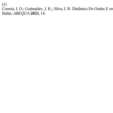
(1)
Correia, I. O.; Guimarães, J. K.; Silva, I. R. Dinâmica De Ondas E
Bahia.
ABEQUA
2023
,
14
.